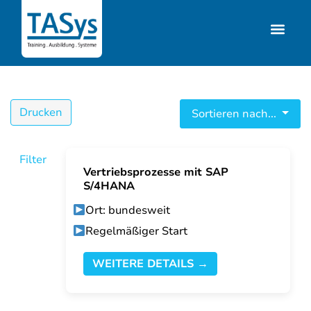
Drucken
Sortieren nach...
Filter
Vertriebsprozesse mit SAP
S/4HANA
Ort: bundesweit
Regelmäßiger Start
WEITERE DETAILS →