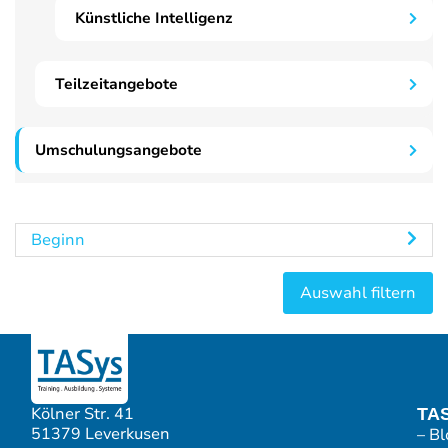
Künstliche Intelligenz
Teilzeitangebote
Umschulungsangebote
Beginn
Kölner Str. 41
TA
51379 Leverkusen
– Bl