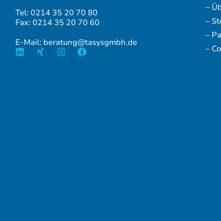
– Ü
Tel: 0214 35 20 70 80
– S
Fax: 0214 35 20 70 60
– P
E-Mail: beratung@tasysgmbh.de
– Co