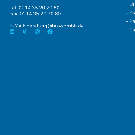
– Ü
Tel: 0214 35 20 70 80
– S
Fax: 0214 35 20 70 60
– P
E-Mail: beratung@tasysgmbh.de
– Co