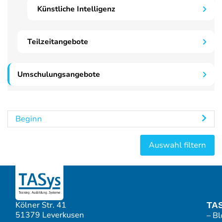
Künstliche Intelligenz
Teilzeitangebote
Umschulungsangebote
Beginn
Kölner Str. 41
TA
51379 Leverkusen
– Bl