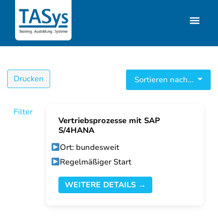
Drucken
Sortieren nach...
Filter
Vertriebsprozesse mit SAP
S/4HANA
Ort: bundesweit
Regelmäßiger Start
WEITERE DETAILS →