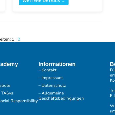
WEITERE DETAILS →
eiten:
1
|
2
cademy
Informationen
B
– Kontakt
Fü
er
– Impressum
Ko
ebote
– Datenschutz
Te
r TASys
– Allgemeine
E-
Geschäftsbedingungen
ocial Responsibility
Wi
um