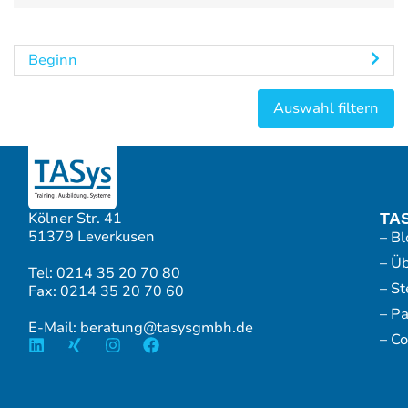
Beginn
Kölner Str. 41
TA
51379 Leverkusen
– Bl
– Ü
Tel: 0214 35 20 70 80
– S
Fax: 0214 35 20 70 60
– P
E-Mail: beratung@tasysgmbh.de
– Co