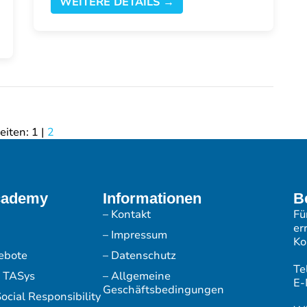
WEITERE DETAILS →
eiten:
1
|
2
cademy
Informationen
B
– Kontakt
Fü
er
– Impressum
Ko
ebote
– Datenschutz
Te
r TASys
– Allgemeine
E-
Geschäftsbedingungen
ocial Responsibility