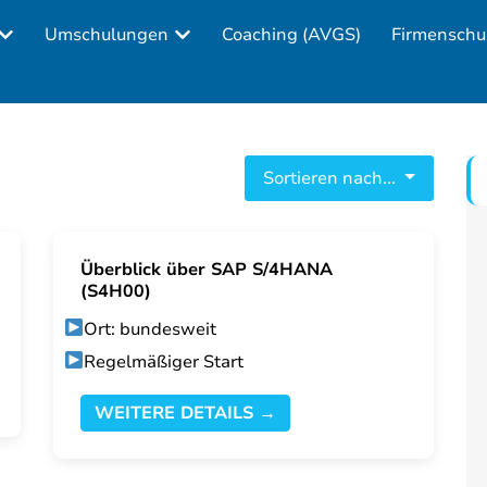
Umschulungen
Coaching (AVGS)
Firmenschu
Sortieren nach...
Überblick über SAP S/4HANA
(S4H00)
Ort: bundesweit
Regelmäßiger Start
WEITERE DETAILS →