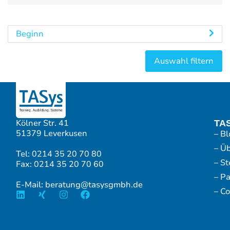
Beginn
Kölner Str. 41
TA
51379 Leverkusen
– Bl
– Ü
Tel: 0214 35 20 70 80
– S
Fax: 0214 35 20 70 60
– P
E-Mail: beratung@tasysgmbh.de
– Co