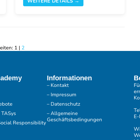
WEITERE DETAILS →
eiten:
1
|
2
cademy
Informationen
B
– Kontakt
Fü
er
– Impressum
Ko
ebote
– Datenschutz
Te
r TASys
– Allgemeine
E-
Geschäftsbedingungen
ocial Responsibility
Wi
We