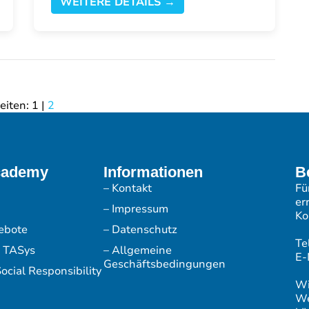
WEITERE DETAILS →
eiten:
1
|
2
cademy
Informationen
B
– Kontakt
Fü
er
– Impressum
Ko
ebote
– Datenschutz
Te
r TASys
– Allgemeine
E-
Geschäftsbedingungen
ocial Responsibility
Wi
We