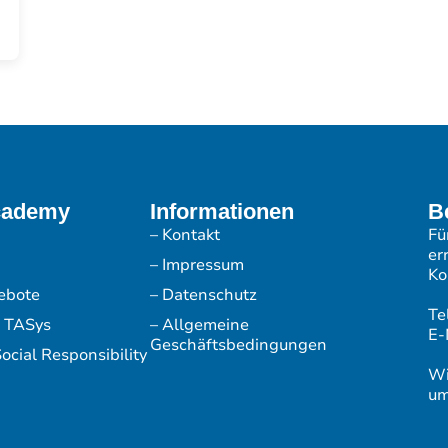
cademy
Informationen
B
– Kontakt
Fü
er
– Impressum
Ko
ebote
– Datenschutz
Te
r TASys
– Allgemeine
E-
Geschäftsbedingungen
ocial Responsibility
Wi
um