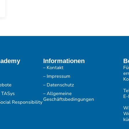
cademy
Informationen
B
– Kontakt
Fü
er
– Impressum
Ko
ebote
– Datenschutz
Te
r TASys
– Allgemeine
E-
Geschäftsbedingungen
ocial Responsibility
Wi
We
kü