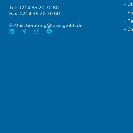
– Ü
Tel: 0214 35 20 70 80
– S
Fax: 0214 35 20 70 60
– P
E-Mail: beratung@tasysgmbh.de
– Co