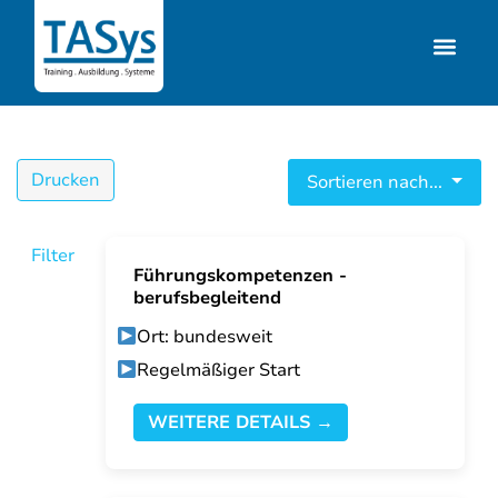
Drucken
Sortieren nach...
Filter
Führungskompetenzen -
berufsbegleitend
Ort: bundesweit
Regelmäßiger Start
WEITERE DETAILS →