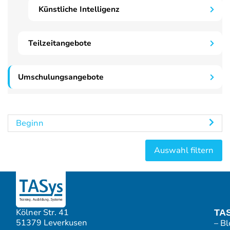
Künstliche Intelligenz
Teilzeitangebote
Umschulungsangebote
Beginn
Kölner Str. 41
TA
51379 Leverkusen
– Bl