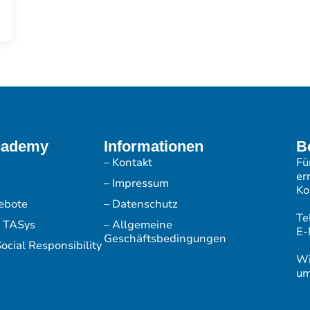
cademy
Informationen
B
– Kontakt
Fü
er
– Impressum
Ko
ebote
– Datenschutz
Te
r TASys
– Allgemeine
E-
Geschäftsbedingungen
ocial Responsibility
Wi
um