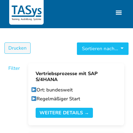
Drucken
Sortieren nach...
Filter
Vertriebsprozesse mit SAP
S/4HANA
Ort: bundesweit
Regelmäßiger Start
WEITERE DETAILS →