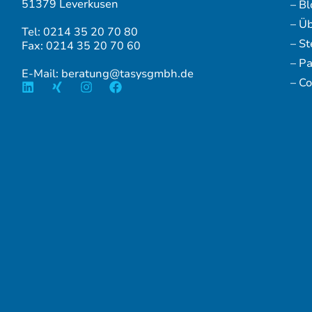
51379 Leverkusen
– Bl
– Ü
Tel: 0214 35 20 70 80
– S
Fax: 0214 35 20 70 60
– P
E-Mail: beratung@tasysgmbh.de
– Co