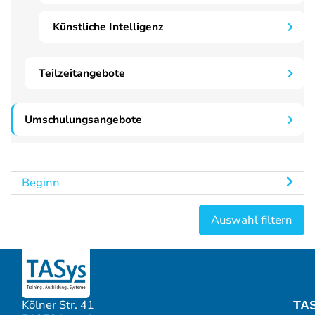
Künstliche Intelligenz
Teilzeitangebote
Umschulungsangebote
Beginn
Kölner Str. 41
TA