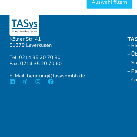
Kölner Str. 41
TA
51379 Leverkusen
– Bl
– Ü
Tel: 0214 35 20 70 80
– S
Fax: 0214 35 20 70 60
– P
E-Mail: beratung@tasysgmbh.de
– Co