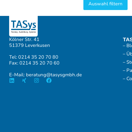
Kölner Str. 41
TA
51379 Leverkusen
– Bl
– Ü
Tel: 0214 35 20 70 80
– S
Fax: 0214 35 20 70 60
– P
E-Mail: beratung@tasysgmbh.de
– Co