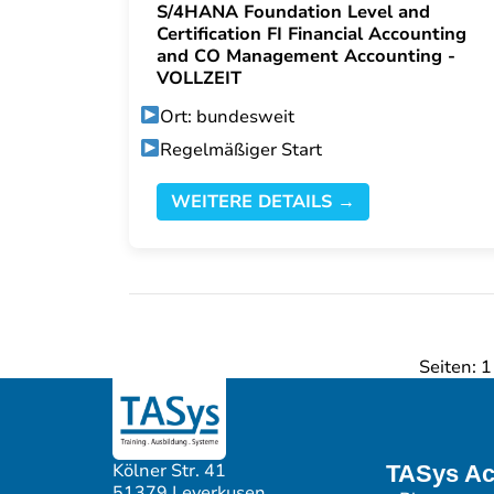
S/4HANA Foundation Level and
Certification FI Financial Accounting
and CO Management Accounting -
VOLLZEIT
Ort: bundesweit
Regelmäßiger Start
WEITERE DETAILS →
Seiten:
1
Kölner Str. 41
TASys A
51379 Leverkusen