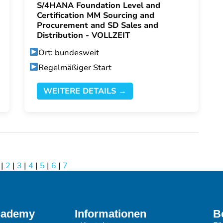
S/4HANA Foundation Level and
Certification MM Sourcing and
Procurement and SD Sales and
Distribution - VOLLZEIT
Ort: bundesweit
Regelmäßiger Start
WEITERE DETAILS →
|
2
|
3
|
4
|
5
|
6
|
7
cademy
Informationen
B