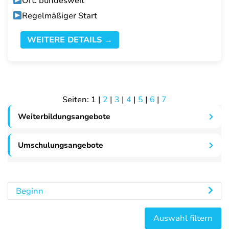
Ort: bundesweit
Regelmäßiger Start
WEITERE DETAILS →
Seiten:
1
|
2
|
3
|
4
|
5
|
6
|
7
Weiterbildungsangebote
Umschulungsangebote
Beginn