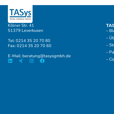
Kölner Str. 41
TA
51379 Leverkusen
– Bl
– Ü
Tel: 0214 35 20 70 80
– S
Fax: 0214 35 20 70 60
– P
E-Mail: beratung@tasysgmbh.de
– Co