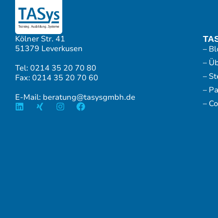
Kölner Str. 41
TA
51379 Leverkusen
– Bl
– Ü
Tel: 0214 35 20 70 80
– S
Fax: 0214 35 20 70 60
– P
E-Mail: beratung@tasysgmbh.de
– Co