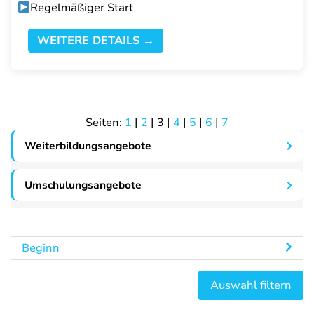
Regelmäßiger Start
WEITERE DETAILS →
Seiten:
1
|
2
|
3
|
4
|
5
|
6
|
7
Weiterbildungsangebote
Umschulungsangebote
Beginn