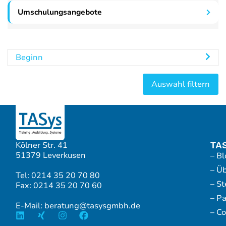
Umschulungsangebote
Beginn
Kölner Str. 41
TA
51379 Leverkusen
– Bl
– Ü
Tel: 0214 35 20 70 80
– S
Fax: 0214 35 20 70 60
– P
E-Mail: beratung@tasysgmbh.de
– Co