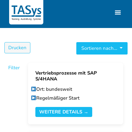
Drucken
Sortieren nach...
Filter
Vertriebsprozesse mit SAP
S/4HANA
Ort: bundesweit
Regelmäßiger Start
WEITERE DETAILS →