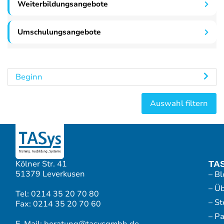
Weiterbildungsangebote
Umschulungsangebote
Beginn
Kölner Str. 41
TA
51379 Leverkusen
– Bl
– Ü
Tel: 0214 35 20 70 80
– S
Fax: 0214 35 20 70 60
– P
E-Mail: beratung@tasysgmbh.de