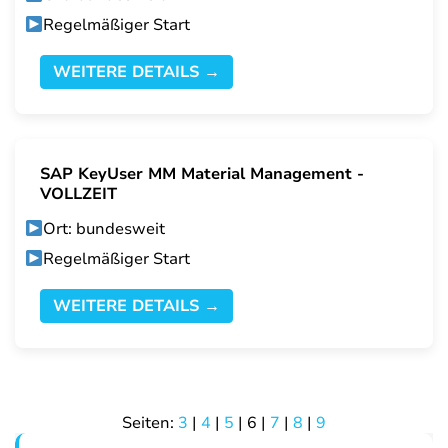
Regelmäßiger Start
WEITERE DETAILS →
SAP KeyUser MM Material Management -
VOLLZEIT
Ort: bundesweit
Regelmäßiger Start
WEITERE DETAILS →
Seiten:
3
|
4
|
5
|
6
|
7
|
8
|
9