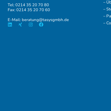
– Ü
Tel: 0214 35 20 70 80
– S
Fax: 0214 35 20 70 60
– P
E-Mail: beratung@tasysgmbh.de
– Co