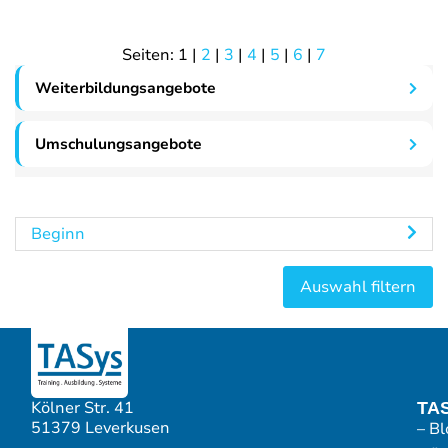
Seiten:
1
|
2
|
3
|
4
|
5
|
6
|
7
Weiterbildungsangebote
Umschulungsangebote
Beginn
Kölner Str. 41
TA
51379 Leverkusen
– Bl