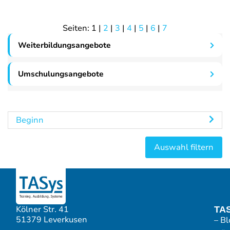
Seiten:
1
|
2
|
3
|
4
|
5
|
6
|
7
Weiterbildungsangebote
Umschulungsangebote
Beginn
Kölner Str. 41
TA
51379 Leverkusen
– Bl