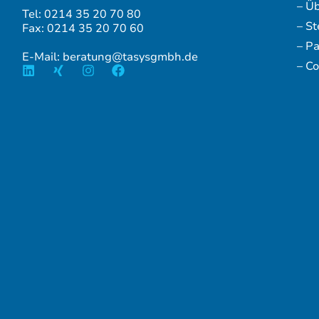
– Ü
Tel: 0214 35 20 70 80
– S
Fax: 0214 35 20 70 60
– P
E-Mail: beratung@tasysgmbh.de
– Co