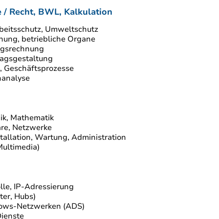
zialkunde / Recht, BWL, Kalkulation
beitsschutz, Umweltschutz
hnung, betriebliche Organe
ngsrechnung
agsgestaltung
, Geschäftsprozesse
nanalyse
T-Grundlagen
nik, Mathematik
are, Netzwerke
tallation, Wartung, Administration
Multimedia)
dlagen Netzwerke
lle, IP-Adressierung
er, Hubs)
dows-Netzwerken (ADS)
Dienste