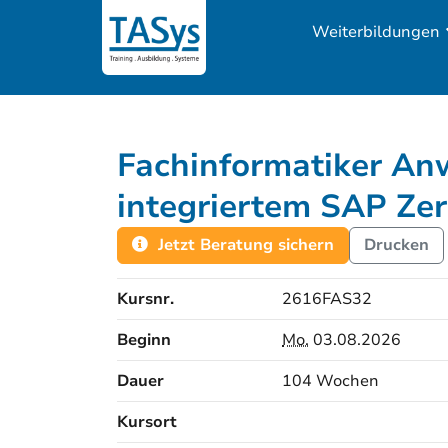
Weiterbildungen
Fachinformatiker An
integriertem SAP Zert
Jetzt Beratung sichern
Drucken
Kursnr.
2616FAS32
Beginn
Mo.
03.08.2026
Dauer
104 Wochen
Kursort
Kursorte