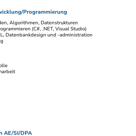
dungsentwicklung/Programmierung
en, Algorithmen, Datenstrukturen
Programmieren (C#, .NET, Visual Studio)
L, Datenbankdesign und -administration
ng
exe Projektarbeit
olle
marbeit
gsvorbereitung AP1
achqualifikation AE/SI/DPA