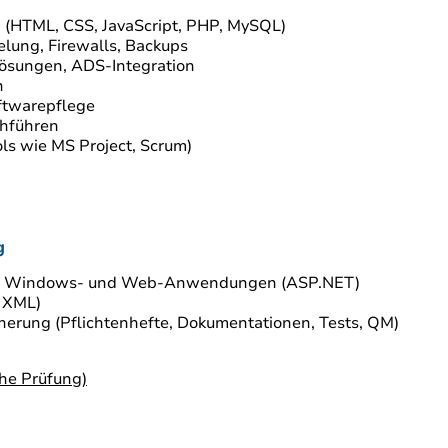
n (HTML, CSS, JavaScript, PHP, MySQL)
elung, Firewalls, Backups
lösungen, ADS-Integration
n
ftwarepflege
chführen
s wie MS Project, Scrum)
wendungsentwicklung
xe Windows- und Web-Anwendungen (ASP.NET)
 XML)
herung (Pflichtenhefte, Dokumentationen, Tests, QM)
che Prüfung)