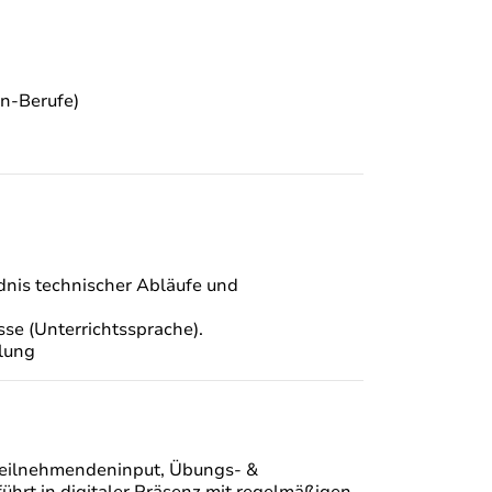
en-Berufe)
dnis technischer Abläufe und
se (Unterrichtssprache).
ulung
 Teilnehmendeninput, Übungs- &
ührt in digitaler Präsenz mit regelmäßigen