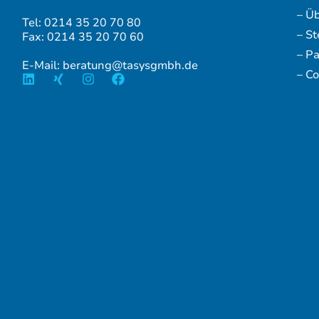
– Ü
Tel: 0214 35 20 70 80
– S
Fax: 0214 35 20 70 60
– P
E-Mail: beratung@tasysgmbh.de
– Co