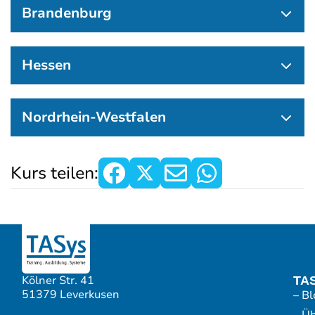
Brandenburg
Hessen
Nordrhein-Westfalen
Kurs teilen:
Kölner Str. 41
TA
51379 Leverkusen
– Bl
– Ü