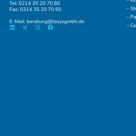
Tel: 0214 35 20 70 80
– S
Fax: 0214 35 20 70 60
– P
E-Mail: beratung@tasysgmbh.de
– Co