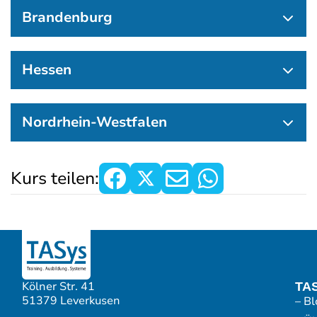
Brandenburg
Hessen
Nordrhein-Westfalen
Kurs teilen:
Kölner Str. 41
TA
51379 Leverkusen
– Bl