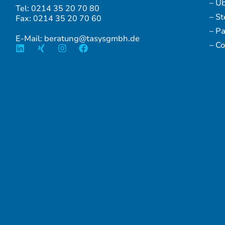
– Ü
Tel: 0214 35 20 70 80
– S
Fax: 0214 35 20 70 60
– P
E-Mail: beratung@tasysgmbh.de
– Co