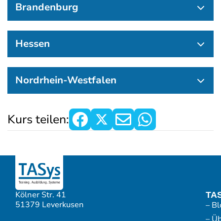
Brandenburg
Hessen
Nordrhein-Westfalen
Kurs teilen:
Kölner Str. 41
TA
51379 Leverkusen
– Bl
– Ü