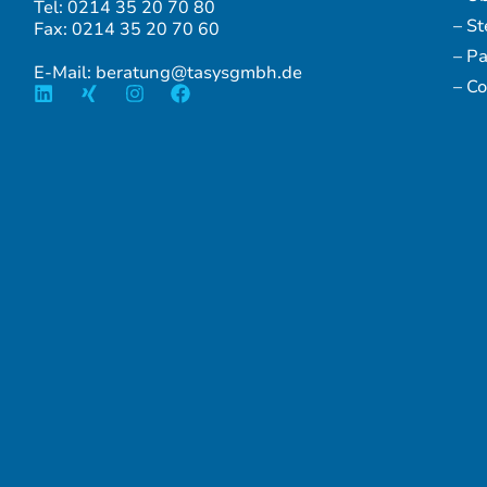
Tel: 0214 35 20 70 80
– S
Fax: 0214 35 20 70 60
– P
E-Mail: beratung@tasysgmbh.de
– Co