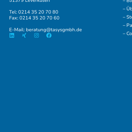
51379 Leverkusen
– Bl
– Ü
Tel: 0214 35 20 70 80
– S
Fax: 0214 35 20 70 60
– P
E-Mail: beratung@tasysgmbh.de
– Co