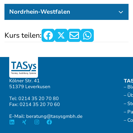
Nordrhein-Westfalen
Kurs teilen:
Kölner Str. 41
TA
51379 Leverkusen
– Bl
– Ü
Tel: 0214 35 20 70 80
– S
Fax: 0214 35 20 70 60
– P
E-Mail: beratung@tasysgmbh.de
– Co