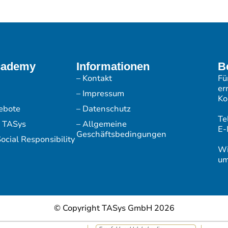
cademy
Informationen
B
– Kontakt
Fü
er
– Impressum
Ko
ebote
– Datenschutz
Te
r TASys
– Allgemeine
E-
Geschäftsbedingungen
ocial Responsibility
Wi
um
© Copyright TASys GmbH 2026