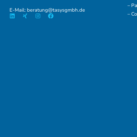
– P
E-Mail: beratung@tasysgmbh.de
– Co