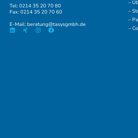
– Ü
Tel: 0214 35 20 70 80
– S
Fax: 0214 35 20 70 60
– P
E-Mail: beratung@tasysgmbh.de
– Co