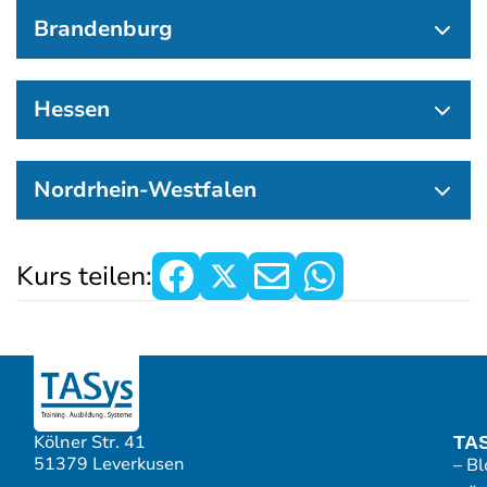
Brandenburg
Hessen
Nordrhein-Westfalen
Kurs teilen:
Kölner Str. 41
TA
51379 Leverkusen
– Bl