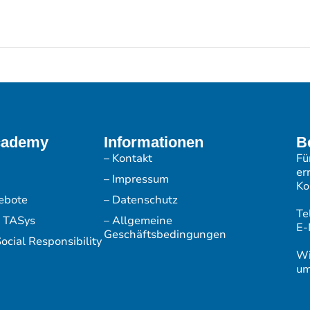
cademy
Informationen
B
– Kontakt
Fü
er
– Impressum
Ko
ebote
– Datenschutz
Te
r TASys
– Allgemeine
E-
Geschäftsbedingungen
ocial Responsibility
Wi
um