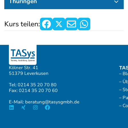
Thüringen
Kurs teilen:
Kölner Str. 41
TA
51379 Leverkusen
– Bl
– Ü
Tel: 0214 35 20 70 80
– S
Fax: 0214 35 20 70 60
– P
E-Mail: beratung@tasysgmbh.de
– Co