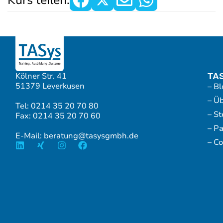
Kurs teilen:
Kölner Str. 41
TA
51379 Leverkusen
– Bl
– Ü
Tel: 0214 35 20 70 80
– S
Fax: 0214 35 20 70 60
– P
E-Mail: beratung@tasysgmbh.de
– Co