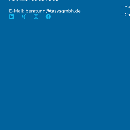
– P
E-Mail: beratung@tasysgmbh.de
– Co