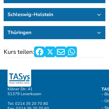
Schleswig-Holstein
Thüringen
Kurs teilen:
Kölner Str. 41
TA
51379 Leverkusen
– Bl
– Ü
Tel: 0214 35 20 70 80
– S
Fax: 0214 35 20 70 60