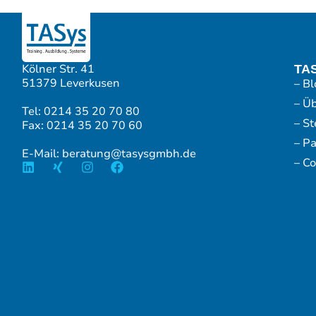
Kölner Str. 41
TA
51379 Leverkusen
– Bl
– Ü
Tel: 0214 35 20 70 80
– S
Fax: 0214 35 20 70 60
– P
E-Mail: beratung@tasysgmbh.de
– Co