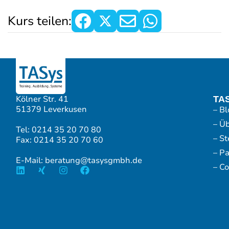
Kurs teilen:
Kölner Str. 41
TA
51379 Leverkusen
– Bl
– Ü
Tel: 0214 35 20 70 80
– S
Fax: 0214 35 20 70 60
– P
E-Mail: beratung@tasysgmbh.de
– Co