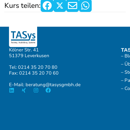
Kurs teilen:
Kölner Str. 41
TA
51379 Leverkusen
– Bl
– Ü
Tel: 0214 35 20 70 80
– S
Fax: 0214 35 20 70 60
– P
E-Mail: beratung@tasysgmbh.de
– Co