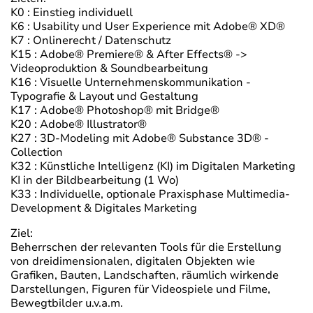
K0 : Einstieg individuell
K6 : Usability und User Experience mit Adobe® XD®
K7 : Onlinerecht / Datenschutz
K15 : Adobe® Premiere® & After Effects® ->
Videoproduktion & Soundbearbeitung
K16 : Visuelle Unternehmenskommunikation -
Typografie & Layout und Gestaltung
K17 : Adobe® Photoshop® mit Bridge®
K20 : Adobe® Illustrator®
K27 : 3D-Modeling mit Adobe® Substance 3D® -
Collection
K32 : Künstliche Intelligenz (KI) im Digitalen Marketing
KI in der Bildbearbeitung (1 Wo)
K33 : Individuelle, optionale Praxisphase Multimedia-
Development & Digitales Marketing
Ziel:
Beherrschen der relevanten Tools für die Erstellung
von dreidimensionalen, digitalen Objekten wie
Grafiken, Bauten, Landschaften, räumlich wirkende
Darstellungen, Figuren für Videospiele und Filme,
Bewegtbilder u.v.a.m.