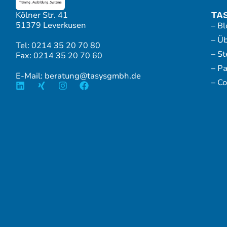
Kölner Str. 41
TA
51379 Leverkusen
– Bl
– Ü
Tel: 0214 35 20 70 80
– S
Fax: 0214 35 20 70 60
– P
E-Mail: beratung@tasysgmbh.de
– Co