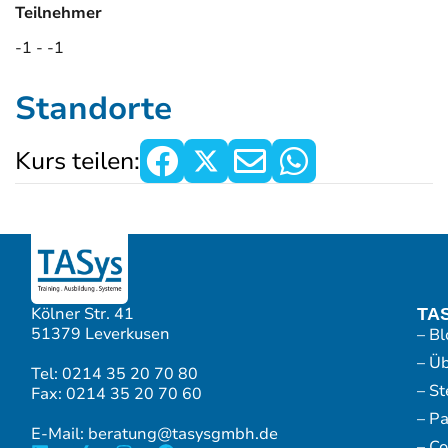
Teilnehmer
-1 - -1
Standorte
Kurs teilen:
Kölner Str. 41
TA
51379 Leverkusen
– Bl
– Ü
Tel: 0214 35 20 70 80
– S
Fax: 0214 35 20 70 60
– P
E-Mail: beratung@tasysgmbh.de
– Co