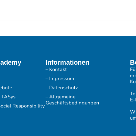
cademy
Informationen
B
– Kontakt
Fü
er
– Impressum
Ko
ebote
– Datenschutz
Te
r TASys
– Allgemeine
E-
Geschäftsbedingungen
ocial Responsibility
Wi
um