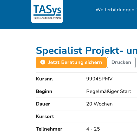
Weiterbildungen
Specialist Projekt-
Jetzt Beratung sichern
Drucken
Kursnr.
9904SPMV
Beginn
Regelmäßiger Start
Dauer
20 Wochen
Kursort
Kursorte
Teilnehmer
4 - 25