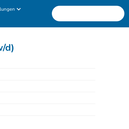
lungen
w/d)