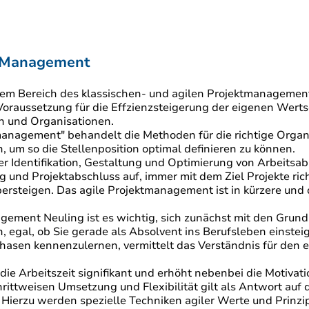
s-Management
uf dem Bereich des klassischen- und agilen Projektmanageme
 Voraussetzung für die Effzienzsteigerung der eigenen Wert
n und Organisationen.
management" behandelt die Methoden für die richtige Organ
, um so die Stellenposition optimal definieren zu können.
r Identifikation, Gestaltung und Optimierung von Arbeitsa
ng und Projektabschluss auf, immer mit dem Ziel Projekte ri
bersteigen. Das agile Projektmanagement ist in kürzere und
ment Neuling ist es wichtig, sich zunächst mit den Grund
al, ob Sie gerade als Absolvent ins Berufsleben einsteige
asen kennenzulernen, vermittelt das Verständnis für den e
die Arbeitszeit signifikant und erhöht nebenbei die Motiva
ittweisen Umsetzung und Flexibilität gilt als Antwort auf d
rzu werden spezielle Techniken agiler Werte und Prinzipie