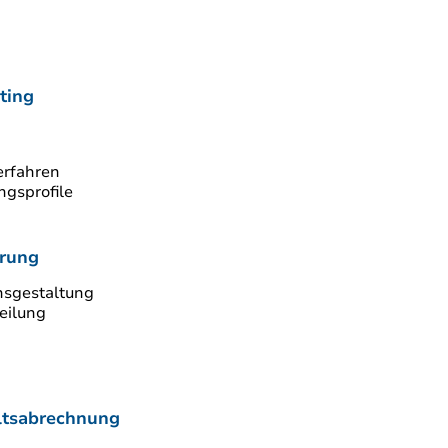
ting
erfahren
gsprofile
hrung
nsgestaltung
eilung
ltsabrechnung