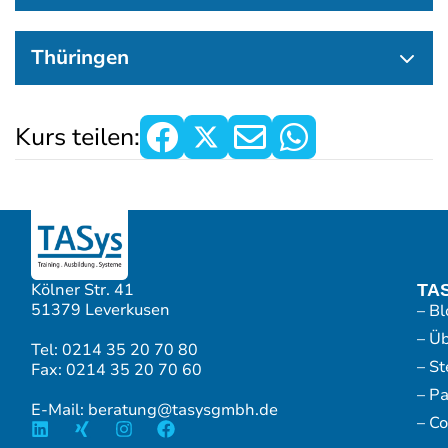
Thüringen
Kurs teilen:
Kölner Str. 41
TA
51379 Leverkusen
– Bl
– Ü
Tel: 0214 35 20 70 80
– S
Fax: 0214 35 20 70 60
– P
E-Mail: beratung@tasysgmbh.de
– Co