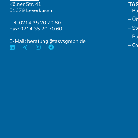
Kölner Str. 41
TA
51379 Leverkusen
– Bl
– Ü
Tel: 0214 35 20 70 80
– S
Fax: 0214 35 20 70 60
– P
E-Mail: beratung@tasysgmbh.de
– Co