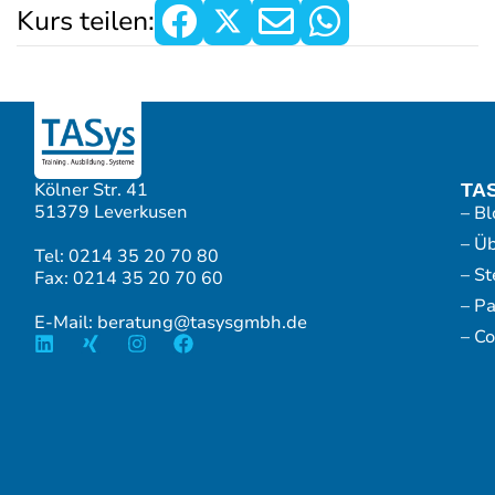
Kurs teilen:
Kölner Str. 41
TA
51379 Leverkusen
– Bl
– Ü
Tel: 0214 35 20 70 80
– S
Fax: 0214 35 20 70 60
– P
E-Mail: beratung@tasysgmbh.de
– Co