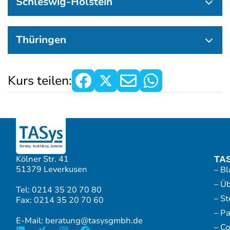
Schleswig-Holstein
Thüringen
Kurs teilen:
Kölner Str. 41
TA
51379 Leverkusen
– Bl
– Ü
Tel: 0214 35 20 70 80
– S
Fax: 0214 35 20 70 60
– P
E-Mail: beratung@tasysgmbh.de
– Co