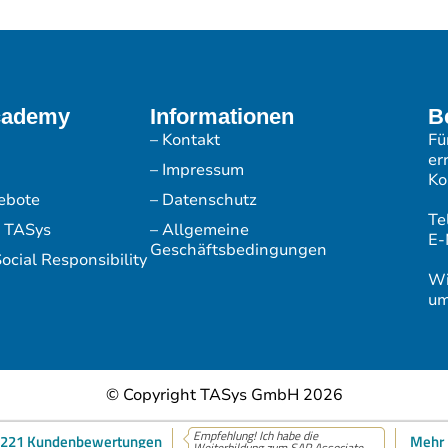
cademy
Informationen
B
– Kontakt
Fü
er
– Impressum
Ko
ebote
– Datenschutz
Te
r TASys
– Allgemeine
E-
Geschäftsbedingungen
ocial Responsibility
Wi
um
© Copyright TASys GmbH 2026
Empfehlung! Ich habe die
221 Kundenbewertungen
Mehr 
Weiterbildung zum SAP Associate