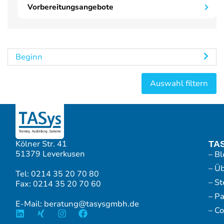
Vorbereitungsangebote
Beginn
Kölner Str. 41
TA
51379 Leverkusen
– Bl
– Ü
Tel: 0214 35 20 70 80
– S
Fax: 0214 35 20 70 60
– P
E-Mail: beratung@tasysgmbh.de
– Co